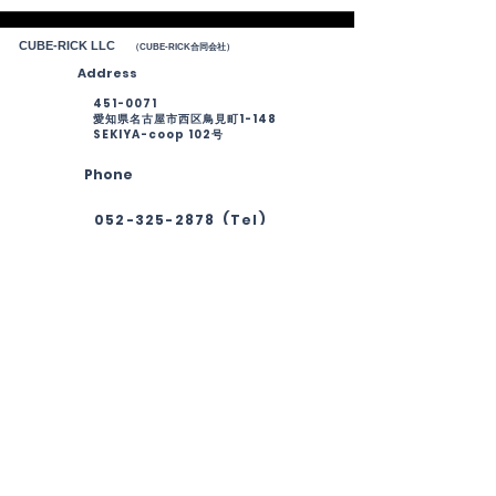
CUBE-RICK LLC
（CUBE-RICK合同会社）
Address
451-0071
愛知県名古屋市西区鳥見町1-148
​SEKIYA-coop 102号
Phone
052-325-2878 (Tel)
052-325-2879
(Fax)
Email
info@cube-rick.com
Social
Media