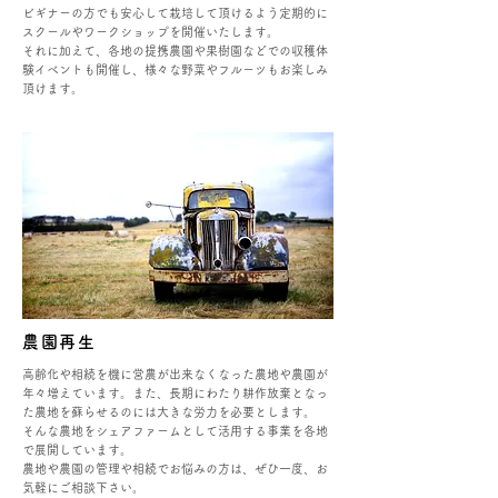
ビギナーの方でも安心して栽培して頂けるよう定期的に
スクールやワークショップを開催いたします。
それに加えて、各地の提携農園や果樹園などでの収穫体
験イベントも開催し、様々な野菜やフルーツもお楽しみ
頂けます。
農園再生
高齢化や相続を機に営農が出来なくなった農地や農園が
年々増えています。また、長期にわたり耕作放棄となっ
た農地を蘇らせるのには大きな労力を必要とします。
そんな農地をシェアファームとして活用する事業を各地
で展開しています。
​農地や農園の管理や相続でお悩みの方は、ぜひ一度、お
気軽にご相談下さい。