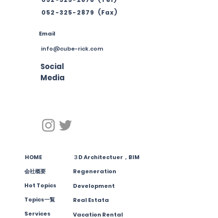
052-325-2879
(Fax)
Email
info@cube-rick.com
Social
Media
​HOME
３D Architectuer，BIM
​会社概要
Regeneration
Hot Topics
Development
Topics​一覧
Real Estata
Services
Vacation Rental